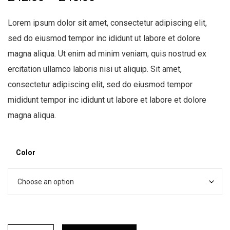
r
Lorem ipsum dolor sit amet, consectetur adipiscing elit,
i
sed do eiusmod tempor inc ididunt ut labore et dolore
c
magna aliqua. Ut enim ad minim veniam, quis nostrud ex
e
ercitation ullamco laboris nisi ut aliquip. Sit amet,
r
consectetur adipiscing elit, sed do eiusmod tempor
a
mididunt tempor inc ididunt ut labore et labore et dolore
n
magna aliqua.
g
e
:
Color
£
4
2
.
0
G