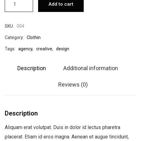
Add to cart
l
0
a
s
t
s
B
h
SKU:
004
o
t
r
Category:
Clothin
t
l
o
Tags:
agency
,
creative
,
design
e
u
s
q
g
u
Description
Additional information
a
h
n
t
£
Reviews (0)
i
t
4
y
5
.
Description
0
Aliquam erat volutpat. Duis in dolor id lectus pharetra
0
placerat. Etiam id eros magna. Aenean et augue tincidunt,