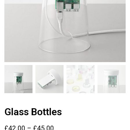
Glass Bottles
P
£
42.00
–
£
45.00