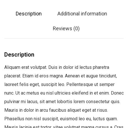
a
n
:
3
t
Description
Additional information
£
5
i
t
4
.
y
Reviews (0)
5
0
.
0
0
.
Description
0
.
Aliquam erat volutpat. Duis in dolor id lectus pharetra
placerat. Etiam id eros magna. Aenean et augue tincidunt,
laoreet felis eget, suscipit leo. Pellentesque ut semper
nunc. Ut ac metus eu nisl ultricies eleifend in et enim. Donec
pulvinar mi lacus, sit amet lobortis lorem consectetur quis.
Mauris in dolor in arcu faucibus aliquet eget at risus.
Phasellus non nisl suscipit, euismod leo eu, luctus quam.
Mauris lacinia est tortor, vitae volutpat magna cursus a. Cras