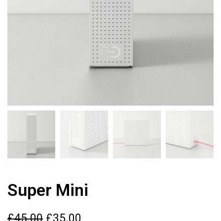
Super Mini
O
C
£
45.00
£
35.00