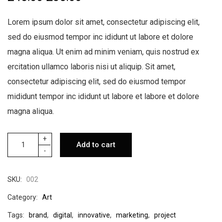
r
u
Lorem ipsum dolor sit amet, consectetur adipiscing elit,
i
r
sed do eiusmod tempor inc ididunt ut labore et dolore
g
r
magna aliqua. Ut enim ad minim veniam, quis nostrud ex
i
e
ercitation ullamco laboris nisi ut aliquip. Sit amet,
n
n
consectetur adipiscing elit, sed do eiusmod tempor
a
t
mididunt tempor inc ididunt ut labore et labore et dolore
l
p
magna aliqua.
p
r
r
i
S
+
i
c
Add to cart
u
-
p
c
e
e
r
e
i
M
SKU:
002
i
w
s
n
Category:
Art
i
a
:
q
Tags:
brand
,
digital
,
innovative
,
marketing
,
project
u
s
£